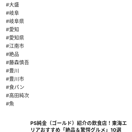
#大盛
#岐阜
#岐阜県
#愛知
#愛知県
#江南市
#絶品
#藤森慎吾
#豊川
#豊川市
#食パン
#高田純次
#魚
PS純金（ゴールド）紹介の飲食店！東海エ
リアおすすめ「絶品＆驚愕グルメ」10選