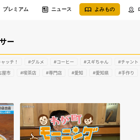
プレミアム
ニュース
よみもの
ンサー
キャッチ！
#グルメ
#コーヒー
#スギちゃん
#チャント
古屋市
#喫茶店
#専門店
#愛知
#愛知県
#手作り