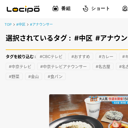
番組
ショート
TOP
#中区
#アナウンサー
選択されているタグ :
#中区
#アナウ
タグを絞り込む :
#CBCテレビ
#おすすめ
#カレー
#
#中京テレビ
#中京テレビアナウンサー
#名古屋
#名
#野菜
#金山
#食パン