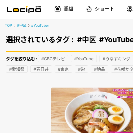
番組
ショート
TOP
#中区
#YouTuber
選択されているタグ :
#中区
#YouTube
タグを絞り込む :
#CBCテレビ
#YouTube
#うなずキング
#愛知県
#春日井
#東京
#栄
#絶品
#花咲か