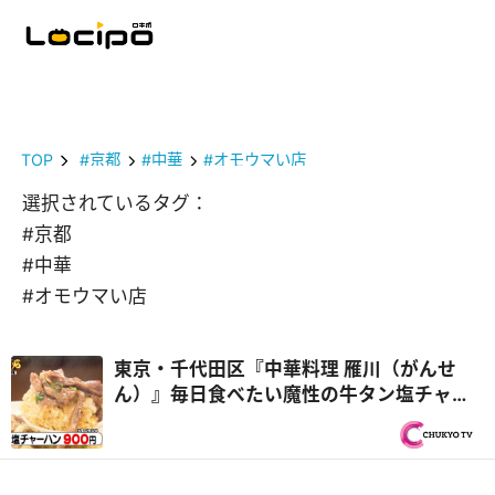
TOP
#京都
#中華
#オモウマい店
選択されているタグ：
#京都
#中華
#オモウマい店
東京・千代田区『中華料理 雁川（がんせ
ん）』毎日食べたい魔性の牛タン塩チャー
ハン！？ほか おうちで作りたくなるオモ
ウマい料理を紹介！『オモウマい店』