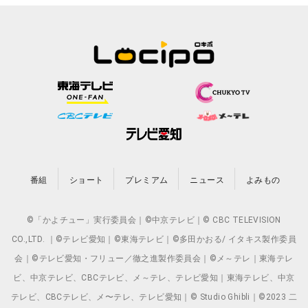
番組
ショート
プレミアム
ニュース
よみもの
©「かよチュー」実行委員会｜©中京テレビ｜© CBC TELEVISION
CO.,LTD. ｜©テレビ愛知｜©東海テレビ｜©多田かおる/ イタキス製作委員
会｜©テレビ愛知・フリュー／徹之進製作委員会｜©メ～テレ｜東海テレ
ビ、中京テレビ、CBCテレビ、メ～テレ、テレビ愛知｜東海テレビ、中京
テレビ、CBCテレビ、メ〜テレ、テレビ愛知｜© Studio Ghibli｜©2023 二