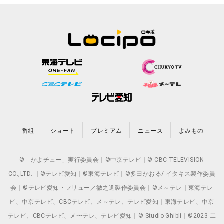
番組
ショート
プレミアム
ニュース
よみもの
©「かよチュー」実行委員会｜©中京テレビ｜© CBC TELEVISION
CO.,LTD. ｜©テレビ愛知｜©東海テレビ｜©多田かおる/ イタキス製作委員
会｜©テレビ愛知・フリュー／徹之進製作委員会｜©メ～テレ｜東海テレ
ビ、中京テレビ、CBCテレビ、メ～テレ、テレビ愛知｜東海テレビ、中京
テレビ、CBCテレビ、メ〜テレ、テレビ愛知｜© Studio Ghibli｜©2023 二