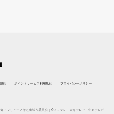
規約
ポイントサービス利用規約
プライバシーポリシー
©テレビ愛知・フリュー／徹之進製作委員会｜©メ～テレ｜東海テレビ、中京テレビ、