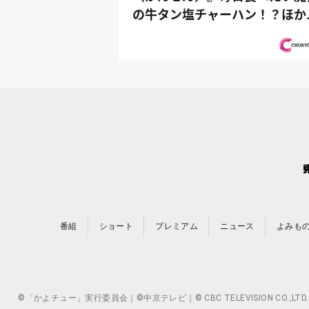
の牛タン塩チャーハン！？ほ
おうちで...
番組
ショート
プレミアム
ニュース
よみも
©「かよチュー」実行委員会｜©中京テレビ｜© CBC TELEVISION 