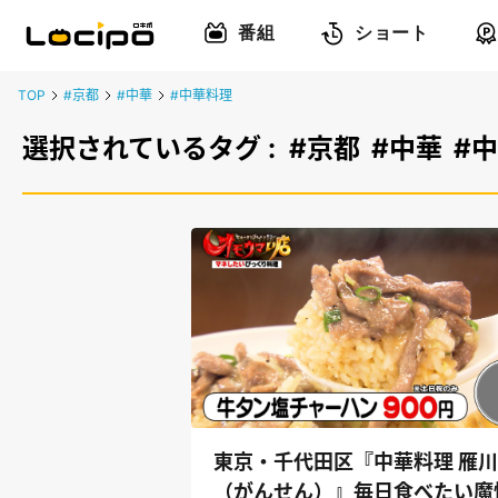
番組
ショート
TOP
#京都
#中華
#中華料理
選択されているタグ :
#京都
#中華
#
東京・千代田区『中華料理 雁川
（がんせん）』毎日食べたい魔