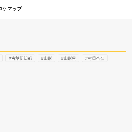
ロケマップ
#古舘伊知郎
#山形
#山形県
#村重杏奈