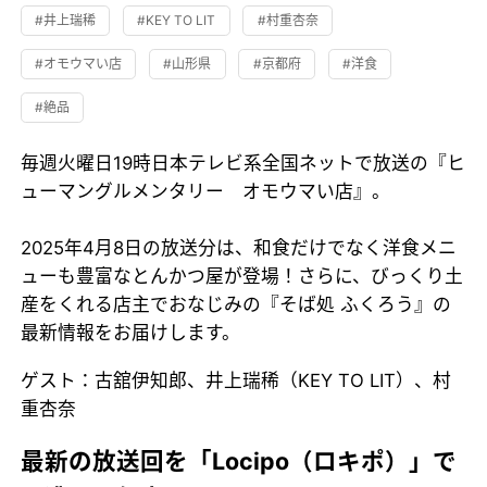
#井上瑞稀
#KEY TO LIT
#村重杏奈
#オモウマい店
#山形県
#京都府
#洋食
#絶品
毎週火曜日19時日本テレビ系全国ネットで放送の『ヒ
ューマングルメンタリー オモウマい店』。
2025年4月8日の放送分は、和食だけでなく洋食メニ
ューも豊富なとんかつ屋が登場！さらに、びっくり土
産をくれる店主でおなじみの『そば処 ふくろう』の
最新情報をお届けします。
ゲスト：古舘伊知郎、井上瑞稀（KEY TO LIT）、村
重杏奈
最新の放送回を「Locipo（ロキポ）」で