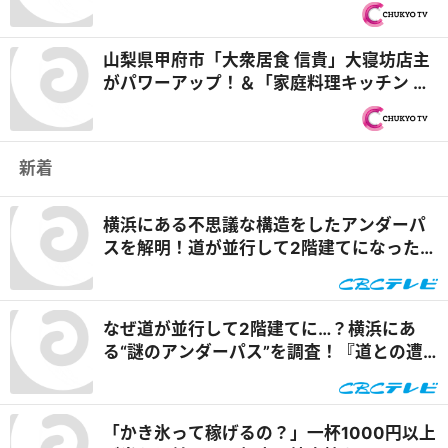
密着『オモウマい店』
山梨県甲府市「大衆居食 信貴」大寝坊店主
がパワーアップ！＆「家庭料理キッチン そ
ら」母娘が営む定食屋『オモウマい店』
新着
横浜にある不思議な構造をしたアンダーパ
スを解明！道が並行して2階建てになったワ
ケとは『道との遭遇』
なぜ道が並行して2階建てに…？横浜にあ
る“謎のアンダーパス”を調査！『道との遭
遇』
「かき氷って稼げるの？」一杯1000円以上