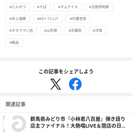
#とんかつ
#そば
#オムライス
#古舘伊知郎
#井上瑞稀
#KEY TO LIT
#村重杏奈
#オモウマい店
#山形県
#京都府
#洋食
#絶品
この記事をシェアしよう
関連記事
群馬県みどり市『小林君八百屋』弾き語り
店主ファイナル！大熱唱LIVE＆閉店の日に