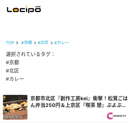
TOP
#京都
#北区
#カレー
選択されているタグ：
#京都
#北区
#カレー
京都市北区『創作工房kei』衝撃！松茸ごは
ん弁当250円＆上京区『喫茶 憩』ぷよぷよ
卵のオムレツカレー再び！秋の京都 2,000
円で1日3食『オモウマい店』