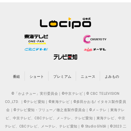
番組
ショート
プレミアム
ニュース
よみもの
©「かよチュー」実行委員会｜©中京テレビ｜© CBC TELEVISION
CO.,LTD. ｜©テレビ愛知｜©東海テレビ｜©多田かおる/ イタキス製作委員
会｜©テレビ愛知・フリュー／徹之進製作委員会｜©メ～テレ｜東海テレ
ビ、中京テレビ、CBCテレビ、メ～テレ、テレビ愛知｜東海テレビ、中京
テレビ、CBCテレビ、メ〜テレ、テレビ愛知｜© Studio Ghibli｜©2023 二