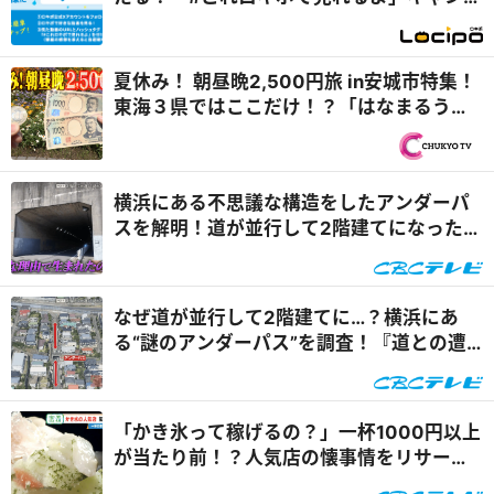
ーン
夏休み！ 朝昼晩2,500円旅 in安城市特集！
東海３県ではここだけ！？「はなまるうど
ん×吉野家 安城横山店...
横浜にある不思議な構造をしたアンダーパ
スを解明！道が並行して2階建てになったワ
ケとは『道との遭遇』
なぜ道が並行して2階建てに…？横浜にあ
る“謎のアンダーパス”を調査！『道との遭
遇』
「かき氷って稼げるの？」一杯1000円以上
が当たり前！？人気店の懐事情をリサーチ
『チャント！』