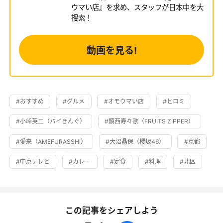
ウマい店』を求め、スタッフが日本中を大
捜索！
動画を見る!
#おすすめ
#グルメ
#オモウマい店
#ヒロミ
#小峠英二（バイきんぐ）
#鎮西寿々歌（FRUITS ZIPPER）
#愛来（AMEFURASSHI）
#大沼晶保（櫻坂46）
#京都
#中京テレビ
#カレー
#定食
#料理
#北区
この記事をシェアしよう