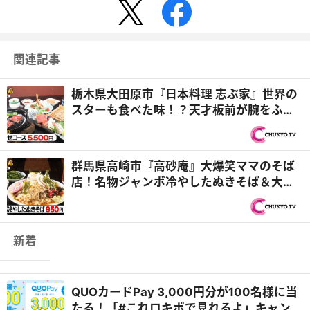
関連記事
栃木県大田原市『日本料理 志ぶ家』世界の
スターも食べた味！？天才板前が腕をふる
う老舗料亭『オモウマ...
群馬県高崎市『高砂庵』大爆笑ママのそば
店！名物ジャンボ冷やしたぬきそば＆大雅D
が伊勢崎市『せっちゃ...
新着
QUOカードPay 3,000円分が100名様に当
たる！「#これロキポで見れるよ」キャンペ