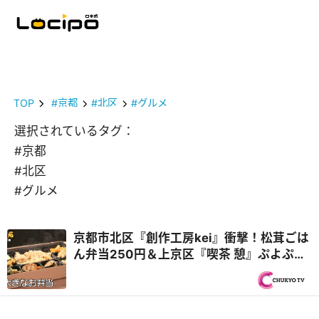
TOP
#京都
#北区
#グルメ
選択されているタグ：
#京都
#北区
#グルメ
京都市北区『創作工房kei』衝撃！松茸ごは
ん弁当250円＆上京区『喫茶 憩』ぷよぷよ
卵のオムレツカレー再び！秋の京都 2,000
円で1日3食『オモウマい店』