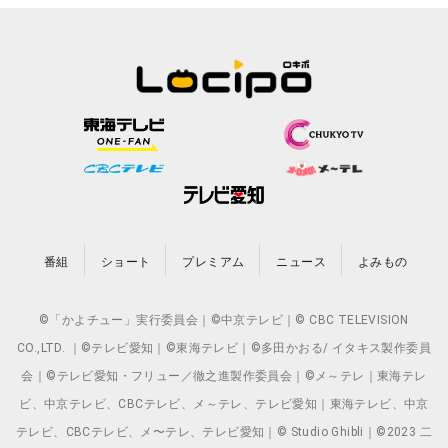
番組
ショート
プレミアム
ニュース
よみもの
©「かよチュー」実行委員会｜©中京テレビ｜© CBC TELEVISION
CO.,LTD. ｜©テレビ愛知｜©東海テレビ｜©多田かおる/ イタキス製作委員
会｜©テレビ愛知・フリュー／徹之進製作委員会｜©メ～テレ｜東海テレ
ビ、中京テレビ、CBCテレビ、メ～テレ、テレビ愛知｜東海テレビ、中京
テレビ、CBCテレビ、メ〜テレ、テレビ愛知｜© Studio Ghibli｜©2023 二