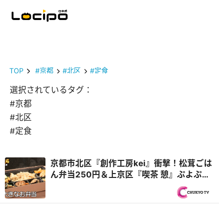
TOP
#京都
#北区
#定食
選択されているタグ：
#京都
#北区
#定食
京都市北区『創作工房kei』衝撃！松茸ごは
ん弁当250円＆上京区『喫茶 憩』ぷよぷよ
卵のオムレツカレー再び！秋の京都 2,000
円で1日3食『オモウマい店』