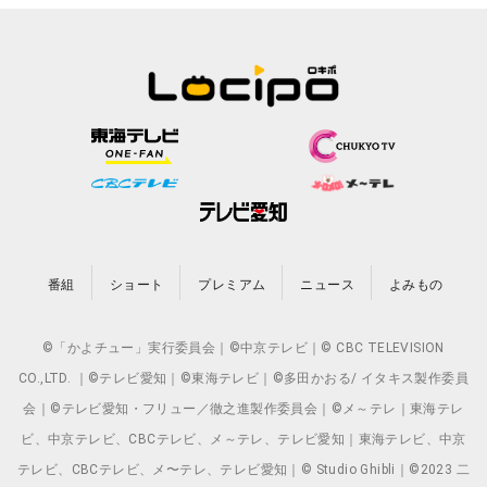
番組
ショート
プレミアム
ニュース
よみもの
©「かよチュー」実行委員会｜©中京テレビ｜© CBC TELEVISION
CO.,LTD. ｜©テレビ愛知｜©東海テレビ｜©多田かおる/ イタキス製作委員
会｜©テレビ愛知・フリュー／徹之進製作委員会｜©メ～テレ｜東海テレ
ビ、中京テレビ、CBCテレビ、メ～テレ、テレビ愛知｜東海テレビ、中京
テレビ、CBCテレビ、メ〜テレ、テレビ愛知｜© Studio Ghibli｜©2023 二