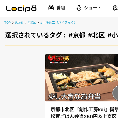
番組
ショート
TOP
#京都
#北区
#小峠英二（バイきんぐ）
選択されているタグ :
#京都
#北区
#
京都市北区『創作工房kei』衝
松茸ごはん弁当250円＆上京区