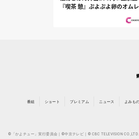
『喫茶 憩』ぷよぷよ卵のオム
カレー再...
番組
ショート
プレミアム
ニュース
よみも
©「かよチュー」実行委員会｜©中京テレビ｜© CBC TELEVISION 