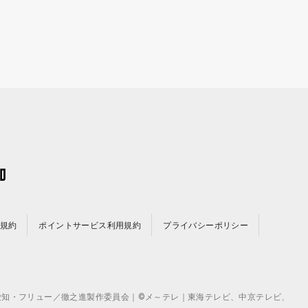
規約
ポイントサービス利用規約
プライバシーポリシー
©テレビ愛知・フリュー／徹之進製作委員会｜©メ～テレ｜東海テレビ、中京テレビ、