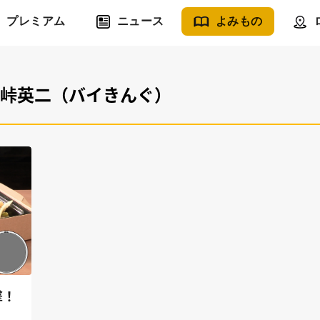
プレミアム
ニュース
よみもの
小峠英二（バイきんぐ）
撃！