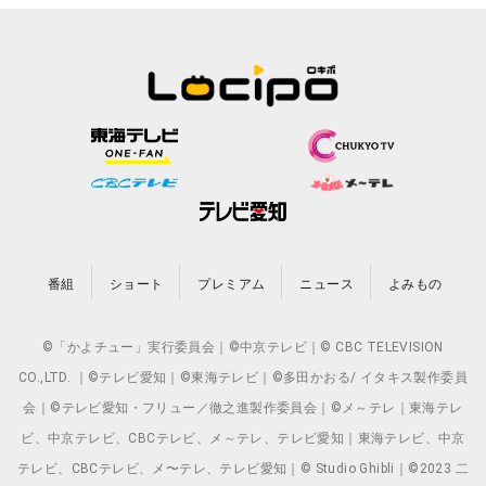
番組
ショート
プレミアム
ニュース
よみもの
©「かよチュー」実行委員会｜©中京テレビ｜© CBC TELEVISION
CO.,LTD. ｜©テレビ愛知｜©東海テレビ｜©多田かおる/ イタキス製作委員
会｜©テレビ愛知・フリュー／徹之進製作委員会｜©メ～テレ｜東海テレ
ビ、中京テレビ、CBCテレビ、メ～テレ、テレビ愛知｜東海テレビ、中京
テレビ、CBCテレビ、メ〜テレ、テレビ愛知｜© Studio Ghibli｜©2023 二