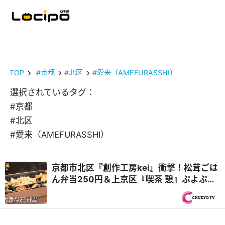
TOP
#京都
#北区
#愛来（AMEFURASSHI）
選択されているタグ：
#京都
#北区
#愛来（AMEFURASSHI）
京都市北区『創作工房kei』衝撃！松茸ごは
ん弁当250円＆上京区『喫茶 憩』ぷよぷよ
卵のオムレツカレー再び！秋の京都 2,000
円で1日3食『オモウマい店』