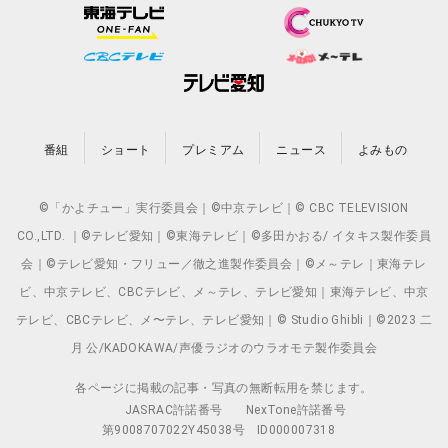
番組
ショート
プレミアム
ニュース
よみもの
©「かよチュー」実行委員会｜©中京テレビ｜© CBC TELEVISION
CO.,LTD. ｜©テレビ愛知｜©東海テレビ｜©多田かおる/ イタキス製作委員
会｜©テレビ愛知・フリュー／徹之進製作委員会｜©メ～テレ｜東海テレ
ビ、中京テレビ、CBCテレビ、メ～テレ、テレビ愛知｜東海テレビ、中京
テレビ、CBCテレビ、メ〜テレ、テレビ愛知｜© Studio Ghibli｜©2023 二
月 公/KADOKAWA/声優ラジオのウラオモテ製作委員会
各ページに掲載の記事・写真の無断転用を禁じます。
JASRAC許諾番号
NexTone許諾番号
第9008707022Y45038号
ID000007318