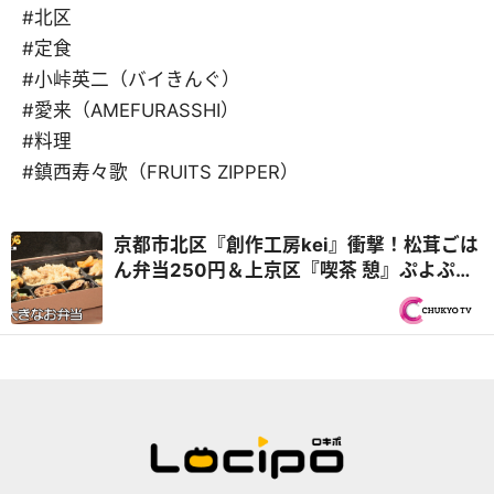
#北区
#定食
#小峠英二（バイきんぐ）
#愛来（AMEFURASSHI）
#料理
#鎮西寿々歌（FRUITS ZIPPER）
京都市北区『創作工房kei』衝撃！松茸ごは
ん弁当250円＆上京区『喫茶 憩』ぷよぷよ
卵のオムレツカレー再び！秋の京都 2,000
円で1日3食『オモウマい店』