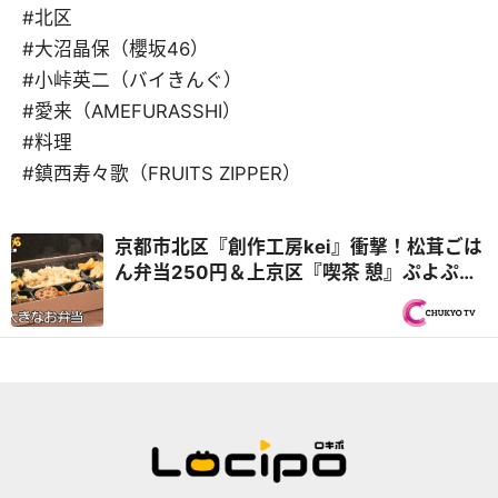
#北区
#大沼晶保（櫻坂46）
#小峠英二（バイきんぐ）
#愛来（AMEFURASSHI）
#料理
#鎮西寿々歌（FRUITS ZIPPER）
京都市北区『創作工房kei』衝撃！松茸ごは
ん弁当250円＆上京区『喫茶 憩』ぷよぷよ
卵のオムレツカレー再び！秋の京都 2,000
円で1日3食『オモウマい店』