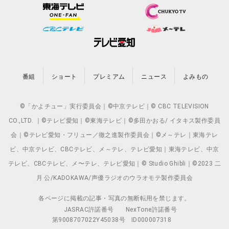
番組
ショート
プレミアム
ニュース
よみもの
©「かよチュー」実行委員会｜©中京テレビ｜© CBC TELEVISION
CO.,LTD. ｜©テレビ愛知｜©東海テレビ｜©多田かおる/ イタキス製作委員
会｜©テレビ愛知・フリュー／徹之進製作委員会｜©メ～テレ｜東海テレ
ビ、中京テレビ、CBCテレビ、メ～テレ、テレビ愛知｜東海テレビ、中京
テレビ、CBCテレビ、メ〜テレ、テレビ愛知｜© Studio Ghibli｜©2023 二
月 公/KADOKAWA/声優ラジオのウラオモテ製作委員会
各ページに掲載の記事・写真の無断転用を禁じます。
JASRAC許諾番号
NexTone許諾番号
第9008707022Y45038号
ID000007318