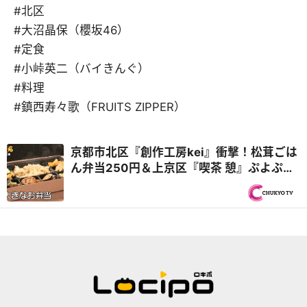
#北区
#大沼晶保（櫻坂46）
#定食
#小峠英二（バイきんぐ）
#料理
#鎮西寿々歌（FRUITS ZIPPER）
京都市北区『創作工房kei』衝撃！松茸ごは
ん弁当250円＆上京区『喫茶 憩』ぷよぷよ
卵のオムレツカレー再び！秋の京都 2,000
円で1日3食『オモウマい店』