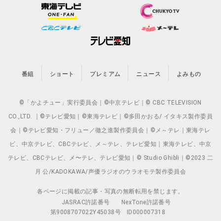
番組
ショート
プレミアム
ニュース
よみもの
©「かよチュー」実行委員会｜©中京テレビ｜© CBC TELEVISION
CO.,LTD. ｜©テレビ愛知｜©東海テレビ｜©多田かおる/ イタキス製作委員
会｜©テレビ愛知・フリュー／徹之進製作委員会｜©メ～テレ｜東海テレ
ビ、中京テレビ、CBCテレビ、メ～テレ、テレビ愛知｜東海テレビ、中京
テレビ、CBCテレビ、メ〜テレ、テレビ愛知｜© Studio Ghibli｜©2023 二
月 公/KADOKAWA/声優ラジオのウラオモテ製作委員会
各ページに掲載の記事・写真の無断転用を禁じます。
JASRAC許諾番号
NexTone許諾番号
第9008707022Y45038号
ID000007318