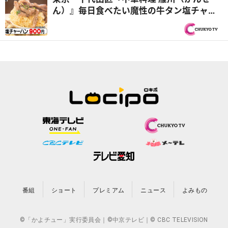
ん）』毎日食べたい魔性の牛タン塩チャー
ハン！？ほか おうちで作りたくなるオモ
ウマい料理を紹介！『オモウマい店』
番組
ショート
プレミアム
ニュース
よみもの
©「かよチュー」実行委員会｜©中京テレビ｜© CBC TELEVISION