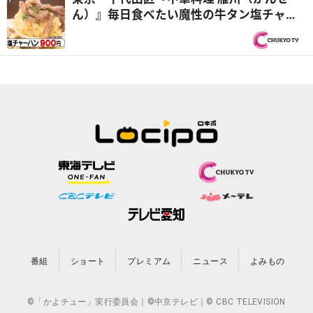
ん）』毎日食べたい魔性の牛タン塩チャー
ハン！？ほか おうちで作りたくなるオモ
ウマい料理を紹介！『オモウマい店』
番組
ショート
プレミアム
ニュース
よみもの
©「かよチュー」実行委員会｜©中京テレビ｜© CBC TELEVISION