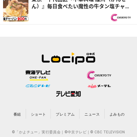
ん）』毎日食べたい魔性の牛タン塩チャー
ハン！？ほか おうちで作りたくなるオモ
ウマい料理を紹介！『オモウマい店』
番組
ショート
プレミアム
ニュース
よみもの
©「かよチュー」実行委員会｜©中京テレビ｜© CBC TELEVISION