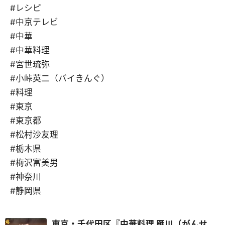
#レシピ
#中京テレビ
#中華
#中華料理
#宮世琉弥
#小峠英二（バイきんぐ）
#料理
#東京
#東京都
#松村沙友理
#栃木県
#梅沢富美男
#神奈川
#静岡県
東京・千代田区『中華料理 雁川（がんせ