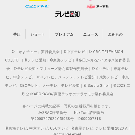
番組
ショート
プレミアム
ニュース
よみもの
©「かよチュー」実行委員会｜©中京テレビ｜© CBC TELEVISION
CO.,LTD. ｜©テレビ愛知｜©東海テレビ｜©多田かおる/ イタキス製作委員
会｜©テレビ愛知・フリュー／徹之進製作委員会｜©メ～テレ｜東海テレ
ビ、中京テレビ、CBCテレビ、メ～テレ、テレビ愛知｜東海テレビ、中京
テレビ、CBCテレビ、メ〜テレ、テレビ愛知｜© Studio Ghibli｜©2023 二
月 公/KADOKAWA/声優ラジオのウラオモテ製作委員会
各ページに掲載の記事・写真の無断転用を禁じます。
JASRAC許諾番号
NexTone許諾番号
第9008707022Y45038号
ID000007318
©東海テレビ, 中京テレビ, CBCテレビ, 名古屋テレビ, テレビ愛知 2020 All
Rights Reserved.