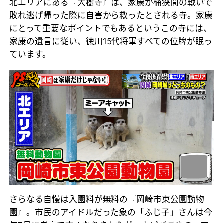
北エリアにある『大樹寺』は、家康が桶狭間の戦いで
敗れ逃げ帰った際に自害から救ったとされる寺。家康
にとって重要なポイントでもあるというこの寺には、
家康の遺言に従い、徳川15代将軍すべての位牌が眠っ
ています。
さらなる自慢は入園料が無料の『岡崎市東公園動物
園』。市民のアイドルだった象の「ふじ子」さんは今