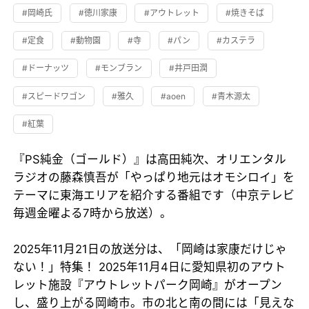
#岡崎氏
#徳川家康
#アウトレット
#焼きそば
#定食
#動物園
#寺
#パン
#カステラ
#ドーナッツ
#モンブラン
#井戸田潤
#スピードワゴン
#雅久
#aoen
#青木源太
#紅葉
『PS純金（ゴールド）』は高田純次、オリエンタル
ラジオの藤森慎吾が「やっぱり地元はオモシロイ」を
テーマに東海エリアを紹介する番組です（中京テレビ
毎週金曜よる7時から放送）。
2025年11月21日の放送分は、「岡崎は家康だけじゃ
ない！」特集！ 2025年11月4日に愛知県初のアウト
レット施設『アウトレットパーク岡崎』がオープン
し、盛り上がる岡崎市。市の北と南の間には「見えな