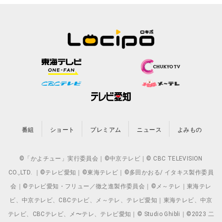
番組
ショート
プレミアム
ニュース
よみもの
©「かよチュー」実行委員会｜©中京テレビ｜© CBC TELEVISION
CO.,LTD. ｜©テレビ愛知｜©東海テレビ｜©多田かおる/ イタキス製作委員
会｜©テレビ愛知・フリュー／徹之進製作委員会｜©メ～テレ｜東海テレ
ビ、中京テレビ、CBCテレビ、メ～テレ、テレビ愛知｜東海テレビ、中京
テレビ、CBCテレビ、メ〜テレ、テレビ愛知｜© Studio Ghibli｜©2023 二