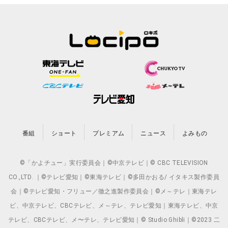
番組
ショート
プレミアム
ニュース
よみもの
©「かよチュー」実行委員会｜©中京テレビ｜© CBC TELEVISION
CO.,LTD. ｜©テレビ愛知｜©東海テレビ｜©多田かおる/ イタキス製作委員
会｜©テレビ愛知・フリュー／徹之進製作委員会｜©メ～テレ｜東海テレ
ビ、中京テレビ、CBCテレビ、メ～テレ、テレビ愛知｜東海テレビ、中京
テレビ、CBCテレビ、メ〜テレ、テレビ愛知｜© Studio Ghibli｜©2023 二