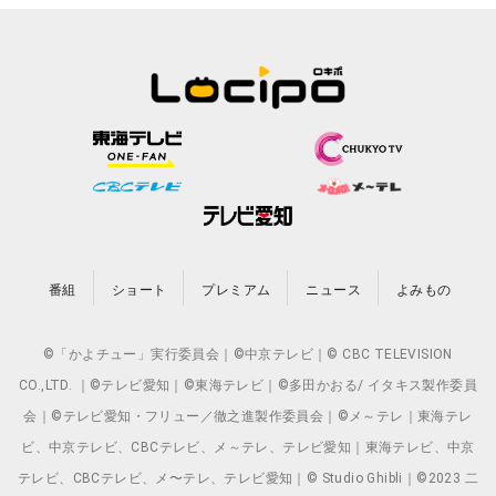
番組
ショート
プレミアム
ニュース
よみもの
©「かよチュー」実行委員会｜©中京テレビ｜© CBC TELEVISION
CO.,LTD. ｜©テレビ愛知｜©東海テレビ｜©多田かおる/ イタキス製作委員
会｜©テレビ愛知・フリュー／徹之進製作委員会｜©メ～テレ｜東海テレ
ビ、中京テレビ、CBCテレビ、メ～テレ、テレビ愛知｜東海テレビ、中京
テレビ、CBCテレビ、メ〜テレ、テレビ愛知｜© Studio Ghibli｜©2023 二