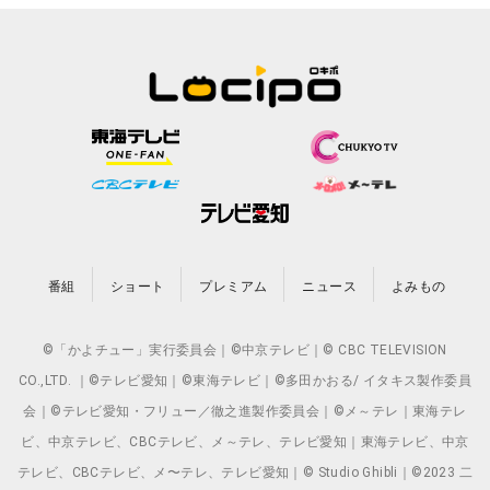
番組
ショート
プレミアム
ニュース
よみもの
©「かよチュー」実行委員会｜©中京テレビ｜© CBC TELEVISION
CO.,LTD. ｜©テレビ愛知｜©東海テレビ｜©多田かおる/ イタキス製作委員
会｜©テレビ愛知・フリュー／徹之進製作委員会｜©メ～テレ｜東海テレ
ビ、中京テレビ、CBCテレビ、メ～テレ、テレビ愛知｜東海テレビ、中京
テレビ、CBCテレビ、メ〜テレ、テレビ愛知｜© Studio Ghibli｜©2023 二