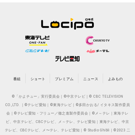
番組
ショート
プレミアム
ニュース
よみもの
©「かよチュー」実行委員会｜©中京テレビ｜© CBC TELEVISION
CO.,LTD. ｜©テレビ愛知｜©東海テレビ｜©多田かおる/ イタキス製作委員
会｜©テレビ愛知・フリュー／徹之進製作委員会｜©メ～テレ｜東海テレ
ビ、中京テレビ、CBCテレビ、メ～テレ、テレビ愛知｜東海テレビ、中京
テレビ、CBCテレビ、メ〜テレ、テレビ愛知｜© Studio Ghibli｜©2023 二