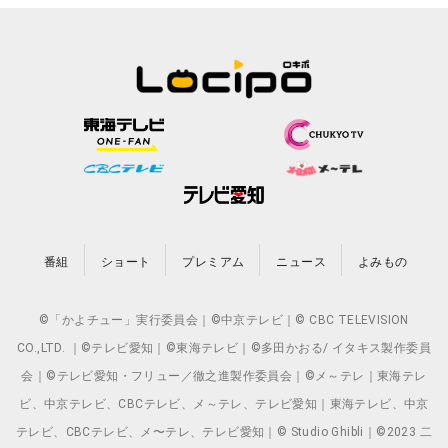
番組
ショート
プレミアム
ニュース
よみもの
©「かよチュー」実行委員会｜©中京テレビ｜© CBC TELEVISION
CO.,LTD. ｜©テレビ愛知｜©東海テレビ｜©多田かおる/ イタキス製作委員
会｜©テレビ愛知・フリュー／徹之進製作委員会｜©メ～テレ｜東海テレ
ビ、中京テレビ、CBCテレビ、メ～テレ、テレビ愛知｜東海テレビ、中京
テレビ、CBCテレビ、メ〜テレ、テレビ愛知｜© Studio Ghibli｜©2023 二