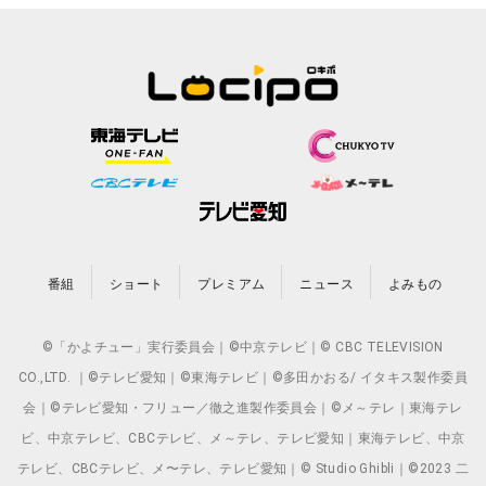
番組
ショート
プレミアム
ニュース
よみもの
©「かよチュー」実行委員会｜©中京テレビ｜© CBC TELEVISION
CO.,LTD. ｜©テレビ愛知｜©東海テレビ｜©多田かおる/ イタキス製作委員
会｜©テレビ愛知・フリュー／徹之進製作委員会｜©メ～テレ｜東海テレ
ビ、中京テレビ、CBCテレビ、メ～テレ、テレビ愛知｜東海テレビ、中京
テレビ、CBCテレビ、メ〜テレ、テレビ愛知｜© Studio Ghibli｜©2023 二