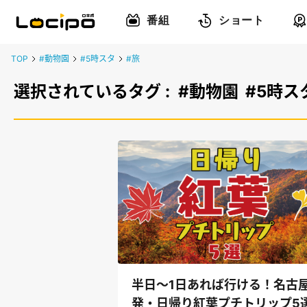
番組
ショート
TOP
#動物園
#5時スタ
#旅
選択されているタグ :
#動物園
#5時ス
半日～1日あれば行ける！名古
発・日帰り紅葉プチトリップ5