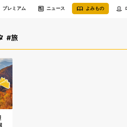
プレミアム
ニュース
よみもの
タ
#旅
屋
選