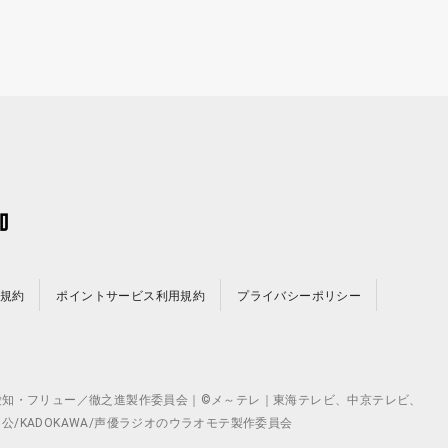
規約
ポイントサービス利用規約
プライバシーポリシー
©テレビ愛知・フリュー／徹之進製作委員会｜©メ～テレ｜東海テレビ、中京テレビ、
月 公/KADOKAWA/声優ラジオのウラオモテ製作委員会