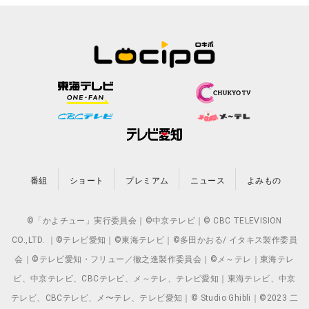
番組
ショート
プレミアム
ニュース
よみもの
©「かよチュー」実行委員会｜©中京テレビ｜© CBC TELEVISION
CO.,LTD. ｜©テレビ愛知｜©東海テレビ｜©多田かおる/ イタキス製作委員
会｜©テレビ愛知・フリュー／徹之進製作委員会｜©メ～テレ｜東海テレ
ビ、中京テレビ、CBCテレビ、メ～テレ、テレビ愛知｜東海テレビ、中京
テレビ、CBCテレビ、メ〜テレ、テレビ愛知｜© Studio Ghibli｜©2023 二