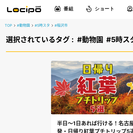
番組
ショート
TOP
#動物園
#5時スタ
#稲沢市
選択されているタグ :
#動物園
#5時ス
半日～1日あれば行ける！名古
発・日帰り紅葉プチトリップ5