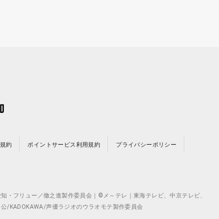
規約
ポイントサービス利用規約
プライバシーポリシー
©テレビ愛知・フリュー／徹之進製作委員会｜©メ～テレ｜東海テレビ、中京テレビ、
月 公/KADOKAWA/声優ラジオのウラオモテ製作委員会