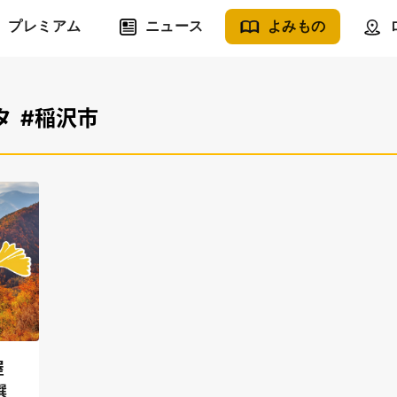
プレミアム
ニュース
よみもの
タ
#稲沢市
屋
選