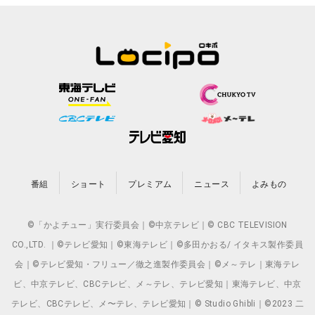
番組
ショート
プレミアム
ニュース
よみもの
©「かよチュー」実行委員会｜©中京テレビ｜© CBC TELEVISION
CO.,LTD. ｜©テレビ愛知｜©東海テレビ｜©多田かおる/ イタキス製作委員
会｜©テレビ愛知・フリュー／徹之進製作委員会｜©メ～テレ｜東海テレ
ビ、中京テレビ、CBCテレビ、メ～テレ、テレビ愛知｜東海テレビ、中京
テレビ、CBCテレビ、メ〜テレ、テレビ愛知｜© Studio Ghibli｜©2023 二