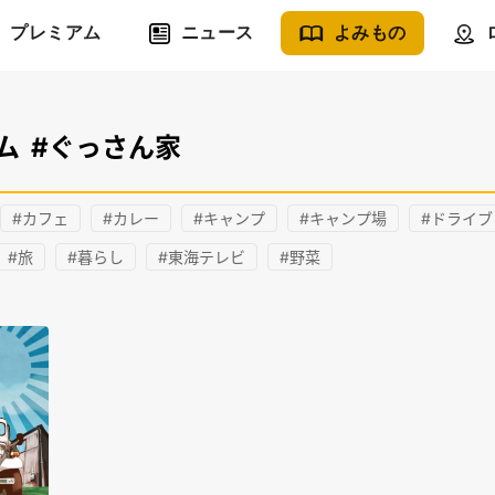
プレミアム
ニュース
よみもの
ム
#ぐっさん家
#カフェ
#カレー
#キャンプ
#キャンプ場
#ドライブ
#旅
#暮らし
#東海テレビ
#野菜