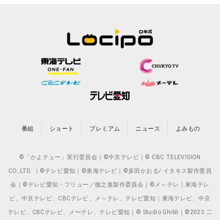
番組
ショート
プレミアム
ニュース
よみもの
©「かよチュー」実行委員会｜©中京テレビ｜© CBC TELEVISION
CO.,LTD. ｜©テレビ愛知｜©東海テレビ｜©多田かおる/ イタキス製作委員
会｜©テレビ愛知・フリュー／徹之進製作委員会｜©メ～テレ｜東海テレ
ビ、中京テレビ、CBCテレビ、メ～テレ、テレビ愛知｜東海テレビ、中京
テレビ、CBCテレビ、メ〜テレ、テレビ愛知｜© Studio Ghibli｜©2023 二