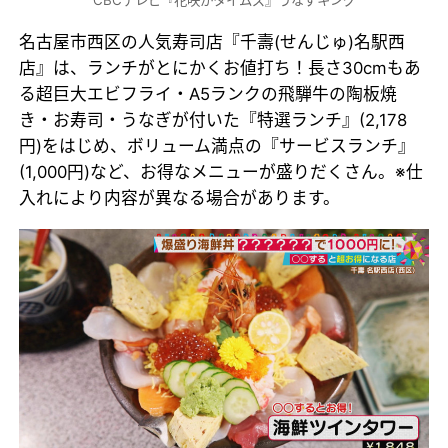
CBCテレビ『花咲かタイムズ』うなずキング
名古屋市西区の人気寿司店『千壽(せんじゅ)名駅西
店』は、ランチがとにかくお値打ち！長さ30cmもあ
る超巨大エビフライ・A5ランクの飛騨牛の陶板焼
き・お寿司・うなぎが付いた『特選ランチ』(2,178
円)をはじめ、ボリューム満点の『サービスランチ』
(1,000円)など、お得なメニューが盛りだくさん。※仕
入れにより内容が異なる場合があります。