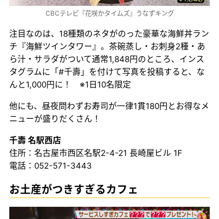
CBCテレビ『花咲かタイムズ』うなずキング
注目なのは、18種類のネタがのった豪華な海鮮丼ラン
チ『海鮮ツインタワー』。茶碗蒸し・お刺身2種・あ
ら汁・サラダがついて通常1,848円のところ、インス
タグラムに「#千壽」を付けて写真を投稿すると、な
んと1,000円に！ ※1日10名限定
他にも、昼夜問わずお寿司が一律1貫180円とお得なメ
ニューが盛りだくさん！
千壽 名駅西店
住所：名古屋市西区名駅2-4-21 長崎屋ビル 1F
電話：052-571-3443
お土産がつきすぎるカフェ