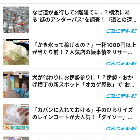
なぜ道が並行して2階建てに…？横浜にあ
る“謎のアンダーパス”を調査！『道との遭
遇』
「かき氷って稼げるの？」一杯1000円以上
が当たり前！？人気店の懐事情をリサーチ
『チャント！』
犬が代わりにお伊勢参りに！？伊勢・おか
げ横丁の新スポット「オカゲ屋敷」で“おか
げ犬”を体験『チャン...
「カバンに入れておける」手のひらサイズ
のレインコートが大人気！「ダイソー」で
買える夏の便利グッズ...