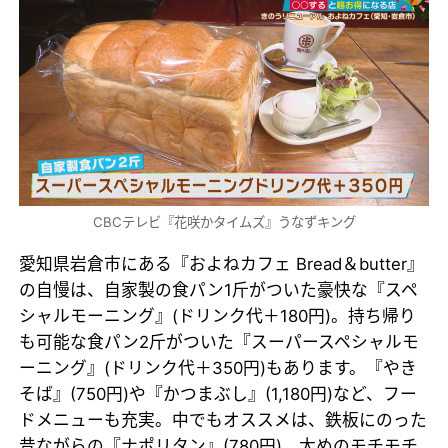
CBCテレビ『花咲かタイムズ』うなずキング
愛知県岩倉市にある『およねカフェ Bread＆butter』
の自慢は、自家製の食パン1斤がついた豪快な『スペ
シャルモーニング』(ドリンク代＋180円)。持ち帰り
も可能な食パン2斤がついた『スーパースペシャルモ
ーニング』(ドリンク代＋350円)もあります。『やき
そば』(750円)や『かつまぶし』(1,180円)など、フー
ドメニューも充実。中でもオススメは、鉄板にのった
昔ながらの『ナポリタン』(780円)。太めのモチモチ