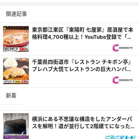
関連記事
東京都江東区『東陽町 七厘家』居酒屋で本
格料理4,700種以上！YouTube登録で「料
理1品無料」も『オモウ...
千葉県四街道市『レストラン チキボン亭』
プレハブ大慌てレストランの巨大ハンバー
グ＆群馬県桐生市『麺...
新着
横浜にある不思議な構造をしたアンダーパ
スを解明！道が並行して2階建てになったワ
ケとは『道との遭遇』