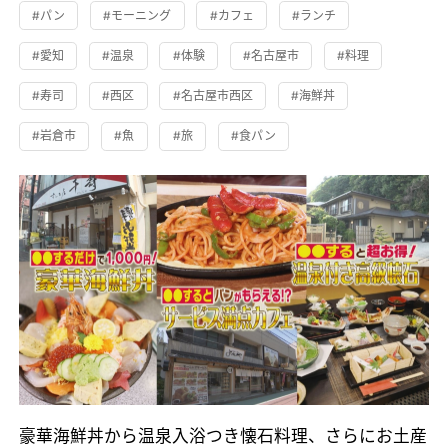
#パン
#モーニング
#カフェ
#ランチ
#愛知
#温泉
#体験
#名古屋市
#料理
#寿司
#西区
#名古屋市西区
#海鮮丼
#岩倉市
#魚
#旅
#食パン
豪華海鮮丼から温泉入浴つき懐石料理、さらにお土産