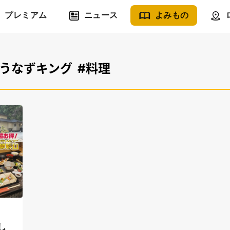
プレミアム
ニュース
よみもの
#うなずキング
#料理
し