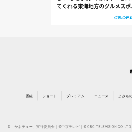
てくれる東海地方のグルメスポ
トを体験リ...
番組
ショート
プレミアム
ニュース
よみも
©「かよチュー」実行委員会｜©中京テレビ｜© CBC TELEVISION 