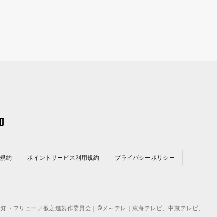
規約
ポイントサービス利用規約
プライバシーポリシー
©テレビ愛知・フリュー／徹之進製作委員会｜©メ～テレ｜東海テレビ、中京テレビ、