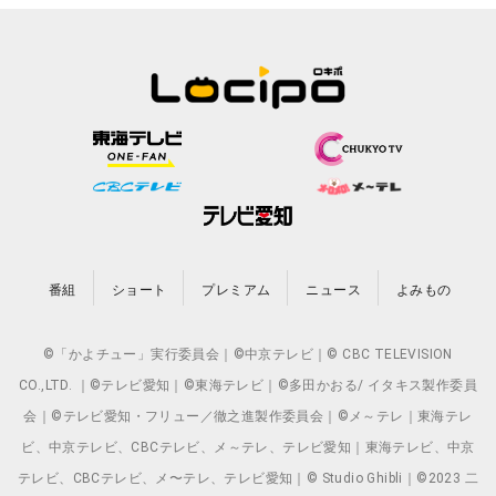
番組
ショート
プレミアム
ニュース
よみもの
©「かよチュー」実行委員会｜©中京テレビ｜© CBC TELEVISION
CO.,LTD. ｜©テレビ愛知｜©東海テレビ｜©多田かおる/ イタキス製作委員
会｜©テレビ愛知・フリュー／徹之進製作委員会｜©メ～テレ｜東海テレ
ビ、中京テレビ、CBCテレビ、メ～テレ、テレビ愛知｜東海テレビ、中京
テレビ、CBCテレビ、メ〜テレ、テレビ愛知｜© Studio Ghibli｜©2023 二