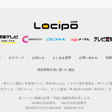
の
ロケマップ
お知らせ
よくある質問
お問い合わせ
利用
特定商取引法に基づく表記
CO.,LTD. ｜©テレビ愛知｜©東海テレビ｜©多田かおる/ イタキス製作委員会｜
ビ、CBCテレビ、メ〜テレ、テレビ愛知｜© Studio Ghibli｜©2023 二
各ページに掲載の記事・写真の無断転用を禁じます。
JASRAC許諾番号
NexTone許諾番号
第9008707022Y45038号
ID000007318