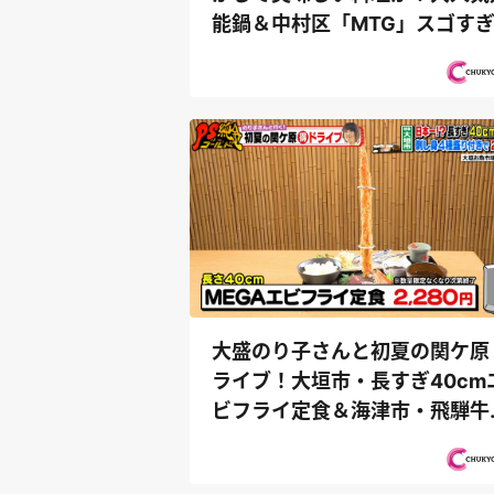
能鍋＆中村区「MTG」スゴす
ャワーヘ...
大盛のり子さんと初夏の関ケ原
ライブ！大垣市・長すぎ40cm
ビフライ定食＆海津市・飛騨牛
華食べ放...