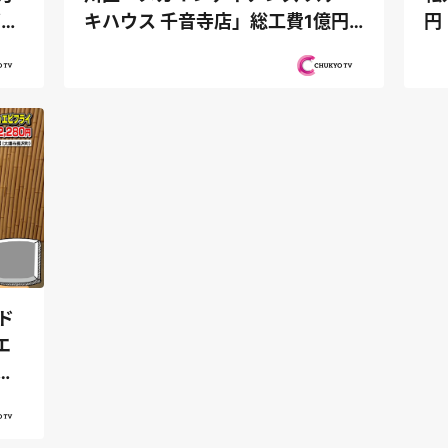
ぎシ
キハウス 千音寺店」総工費1億円
円
超のキ...
自
ド
エ
中