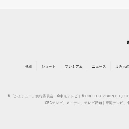
番組
ショート
プレミアム
ニュース
よみも
©「かよチュー」実行委員会｜©中京テレビ｜© CBC TELEVISION 
CBCテレビ、メ～テレ、テレビ愛知｜東海テレビ、中京テレ