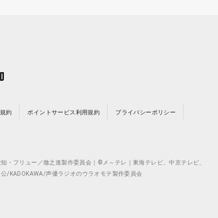
規約
ポイントサービス利用規約
プライバシーポリシー
©テレビ愛知・フリュー／徹之進製作委員会｜©メ～テレ｜東海テレビ、中京テレビ、
月 公/KADOKAWA/声優ラジオのウラオモテ製作委員会