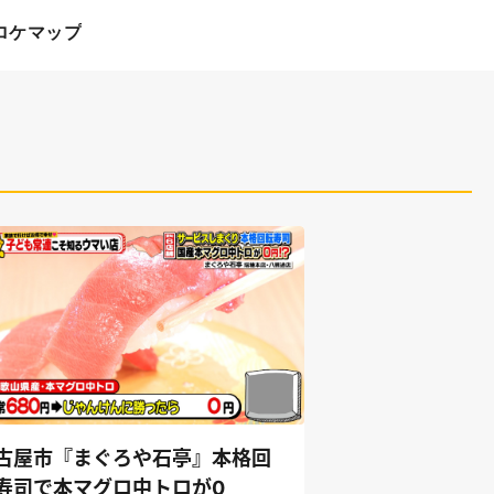
ロケマップ
古屋市『まぐろや石亭』本格回
寿司で本マグロ中トロが0