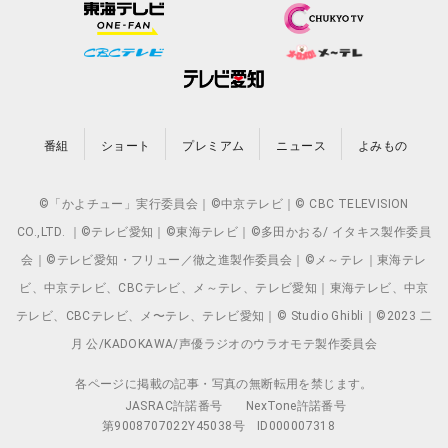
番組
ショート
プレミアム
ニュース
よみもの
©「かよチュー」実行委員会｜©中京テレビ｜© CBC TELEVISION
CO.,LTD. ｜©テレビ愛知｜©東海テレビ｜©多田かおる/ イタキス製作委員
会｜©テレビ愛知・フリュー／徹之進製作委員会｜©メ～テレ｜東海テレ
ビ、中京テレビ、CBCテレビ、メ～テレ、テレビ愛知｜東海テレビ、中京
テレビ、CBCテレビ、メ〜テレ、テレビ愛知｜© Studio Ghibli｜©2023 二
月 公/KADOKAWA/声優ラジオのウラオモテ製作委員会
各ページに掲載の記事・写真の無断転用を禁じます。
JASRAC許諾番号
NexTone許諾番号
第9008707022Y45038号
ID000007318