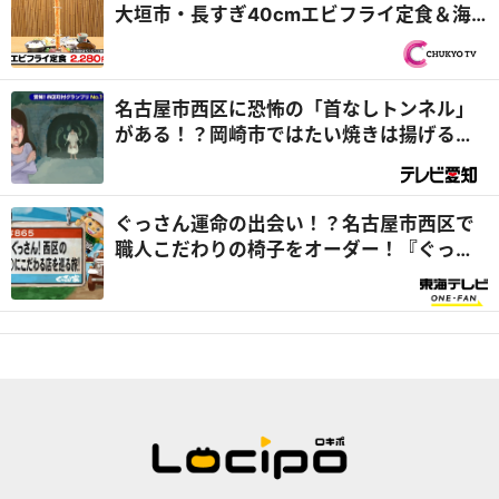
大垣市・長すぎ40cmエビフライ定食＆海
津市・飛騨牛中華食べ放題！？『PS純金
（ゴールド）』
名古屋市西区に恐怖の「首なしトンネル」
がある！？岡崎市ではたい焼きは揚げるの
が、一宮市ではモーニングをはしごするの
があたりまえ！？
ぐっさん運命の出会い！？名古屋市西区で
職人こだわりの椅子をオーダー！『ぐっさ
ん家』