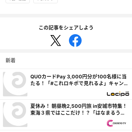
この記事をシェアしよう
新着
QUOカードPay 3,000円分が100名様に当
たる！「#これロキポで見れるよ」キャンペ
ーン
夏休み！ 朝昼晩2,500円旅 in安城市特集！
東海３県ではここだけ！？「はなまるうど
ん×吉野家 安城横山店」牛丼とうどんの最
強コラボで可能性は無限大！＆「福来源」