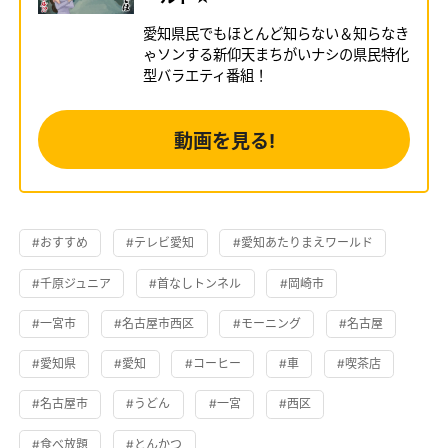
愛知県民でもほとんど知らない＆知らなき
ゃソンする新仰天まちがいナシの県民特化
型バラエティ番組！
動画を見る!
#おすすめ
#テレビ愛知
#愛知あたりまえワールド
#千原ジュニア
#首なしトンネル
#岡崎市
#一宮市
#名古屋市西区
#モーニング
#名古屋
#愛知県
#愛知
#コーヒー
#車
#喫茶店
#名古屋市
#うどん
#一宮
#西区
#食べ放題
#とんかつ