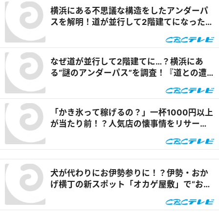
で食べられる安城の新名物「◯◯飯」に注
横浜にある不思議な構造をしたアンダーパ
目！ 『PS純金（ゴールド）』
スを解明！道が並行して2階建てになったワ
ケとは『道との遭遇』
なぜ道が並行して2階建てに…？横浜にあ
る“謎のアンダーパス”を調査！『道との遭
遇』
「かき氷って稼げるの？」一杯1000円以上
が当たり前！？人気店の懐事情をリサーチ
『チャント！』
犬が代わりにお伊勢参りに！？伊勢・おか
げ横丁の新スポット「オカゲ屋敷」で“おか
げ犬”を体験『チャント！』