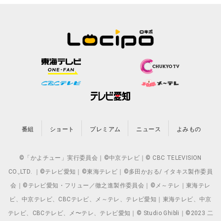
番組
ショート
プレミアム
ニュース
よみもの
©「かよチュー」実行委員会｜©中京テレビ｜© CBC TELEVISION
CO.,LTD. ｜©テレビ愛知｜©東海テレビ｜©多田かおる/ イタキス製作委員
会｜©テレビ愛知・フリュー／徹之進製作委員会｜©メ～テレ｜東海テレ
ビ、中京テレビ、CBCテレビ、メ～テレ、テレビ愛知｜東海テレビ、中京
テレビ、CBCテレビ、メ〜テレ、テレビ愛知｜© Studio Ghibli｜©2023 二