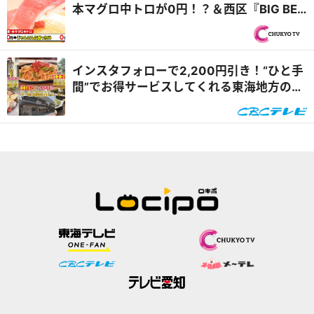
本マグロ中トロが0円！？＆西区『BIG BEN
DINER』自家製バンズの肉汁たっぷりバー
ガー『PS純金（ゴールド）』
インスタフォローで2,200円引き！“ひと手
間”でお得サービスしてくれる東海地方のグ
ルメスポットを体験リポート『花咲かタイ
ムズ』