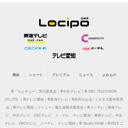
番組
ショート
プレミアム
ニュース
よみもの
©「かよチュー」実行委員会｜©中京テレビ｜© CBC TELEVISION
CO.,LTD. ｜©テレビ愛知｜©東海テレビ｜©多田かおる/ イタキス製作委員
会｜©テレビ愛知・フリュー／徹之進製作委員会｜©メ～テレ｜東海テレ
ビ、中京テレビ、CBCテレビ、メ～テレ、テレビ愛知｜東海テレビ、中京
テレビ、CBCテレビ、メ〜テレ、テレビ愛知｜© Studio Ghibli｜©2023 二