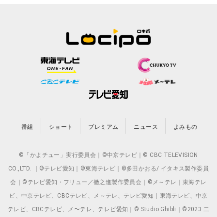
番組
ショート
プレミアム
ニュース
よみもの
©「かよチュー」実行委員会｜©中京テレビ｜© CBC TELEVISION
CO.,LTD. ｜©テレビ愛知｜©東海テレビ｜©多田かおる/ イタキス製作委員
会｜©テレビ愛知・フリュー／徹之進製作委員会｜©メ～テレ｜東海テレ
ビ、中京テレビ、CBCテレビ、メ～テレ、テレビ愛知｜東海テレビ、中京
テレビ、CBCテレビ、メ〜テレ、テレビ愛知｜© Studio Ghibli｜©2023 二