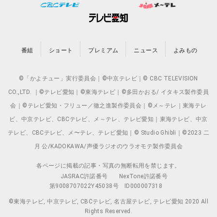
番組
ショート
プレミアム
ニュース
よみもの
©「かよチュー」実行委員会｜©中京テレビ｜© CBC TELEVISION
CO.,LTD. ｜©テレビ愛知｜©東海テレビ｜©多田かおる/ イタキス製作委員
会｜©テレビ愛知・フリュー／徹之進製作委員会｜©メ～テレ｜東海テレ
ビ、中京テレビ、CBCテレビ、メ～テレ、テレビ愛知｜東海テレビ、中京
テレビ、CBCテレビ、メ〜テレ、テレビ愛知｜© Studio Ghibli｜©2023 二
月 公/KADOKAWA/声優ラジオのウラオモテ製作委員会
各ページに掲載の記事・写真の無断転用を禁じます。
JASRAC許諾番号
NexTone許諾番号
第9008707022Y45038号
ID000007318
©東海テレビ, 中京テレビ, CBCテレビ, 名古屋テレビ, テレビ愛知 2020 All
Rights Reserved.