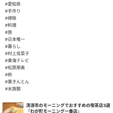
#愛知県
#手作り
#掃除
#料理
#旅
#日本唯一
#暮らし
#村上佳菜子
#東海テレビ
#松原朋美
#枡
#栗きんとん
#水族館
清須市のモーニングでおすすめの喫茶店3選
『わが町モーニング一番店』