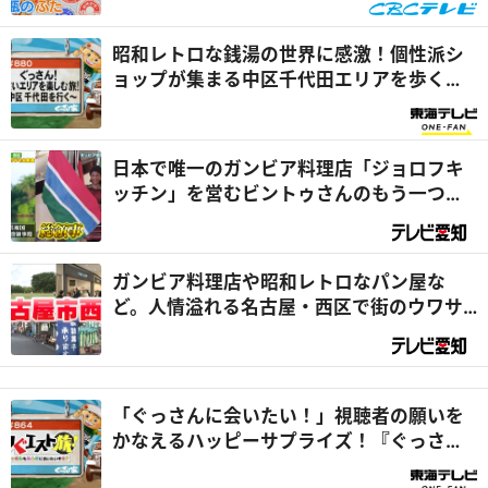
昭和レトロな銭湯の世界に感激！個性派シ
ョップが集まる中区千代田エリアを歩く旅
『ぐっさん家』
日本で唯一のガンビア料理店「ジョロフキ
ッチン」を営むビントゥさんのもう一つの
顔は『総領事』⁉｜デラメチャ気になる！
ガンビア料理店や昭和レトロなパン屋な
ど。人情溢れる名古屋・西区で街のウワサ
を大調査！（前編）｜デラメチャ気にな
る！
「ぐっさんに会いたい！」視聴者の願いを
かなえるハッピーサプライズ！『ぐっさん
家』