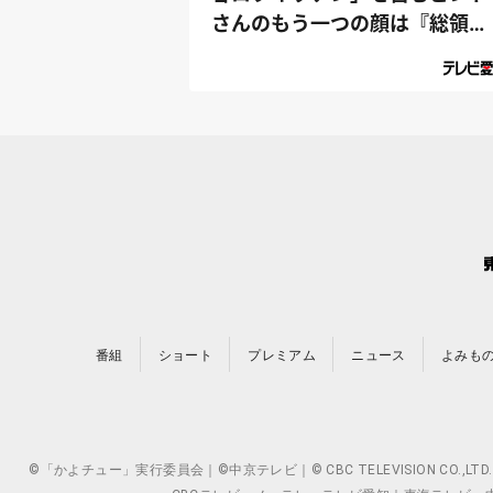
さんのもう一つの顔は『総領
事』⁉｜デラ...
番組
ショート
プレミアム
ニュース
よみも
©「かよチュー」実行委員会｜©中京テレビ｜© CBC TELEVISION 