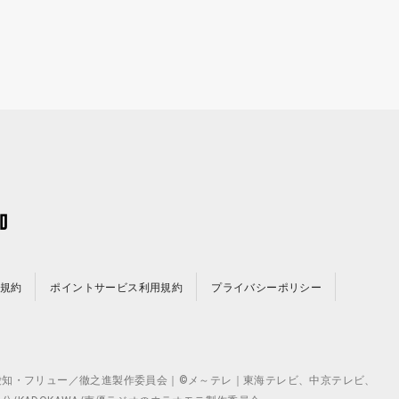
規約
ポイントサービス利用規約
プライバシーポリシー
©テレビ愛知・フリュー／徹之進製作委員会｜©メ～テレ｜東海テレビ、中京テレビ、