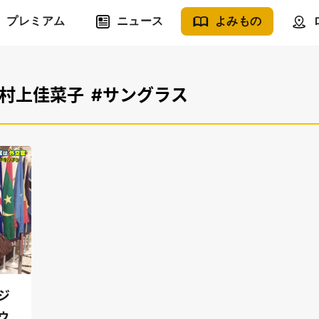
プレミアム
ニュース
よみもの
#村上佳菜子
#サングラス
ジ
ゥ