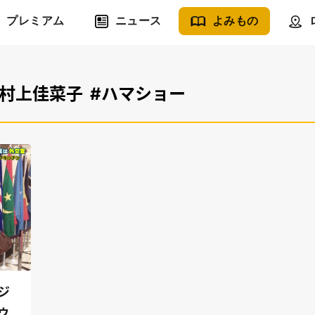
プレミアム
ニュース
よみもの
#村上佳菜子
#ハマショー
ジ
ゥ