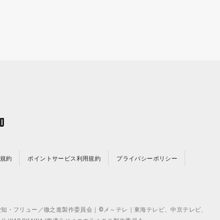
規約
ポイントサービス利用規約
プライバシーポリシー
©テレビ愛知・フリュー／徹之進製作委員会｜©メ～テレ｜東海テレビ、中京テレビ、