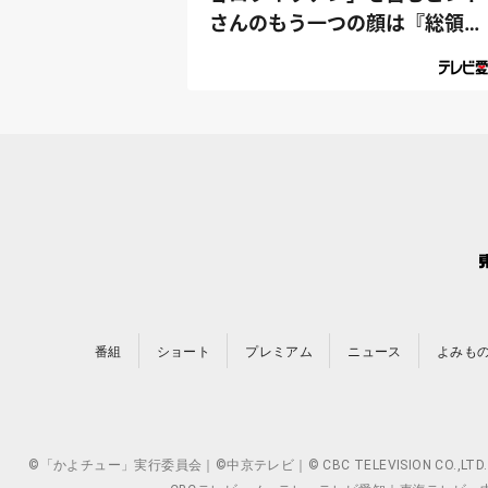
さんのもう一つの顔は『総領
事』⁉｜デラ...
番組
ショート
プレミアム
ニュース
よみも
©「かよチュー」実行委員会｜©中京テレビ｜© CBC TELEVISION 