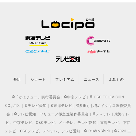
番組
ショート
プレミアム
ニュース
よみもの
©「かよチュー」実行委員会｜©中京テレビ｜© CBC TELEVISION
CO.,LTD. ｜©テレビ愛知｜©東海テレビ｜©多田かおる/ イタキス製作委員
会｜©テレビ愛知・フリュー／徹之進製作委員会｜©メ～テレ｜東海テレ
ビ、中京テレビ、CBCテレビ、メ～テレ、テレビ愛知｜東海テレビ、中京
テレビ、CBCテレビ、メ〜テレ、テレビ愛知｜© Studio Ghibli｜©2023 二