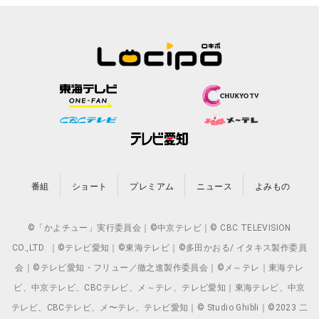
番組
ショート
プレミアム
ニュース
よみもの
©「かよチュー」実行委員会｜©中京テレビ｜© CBC TELEVISION
CO.,LTD. ｜©テレビ愛知｜©東海テレビ｜©多田かおる/ イタキス製作委員
会｜©テレビ愛知・フリュー／徹之進製作委員会｜©メ～テレ｜東海テレ
ビ、中京テレビ、CBCテレビ、メ～テレ、テレビ愛知｜東海テレビ、中京
テレビ、CBCテレビ、メ〜テレ、テレビ愛知｜© Studio Ghibli｜©2023 二